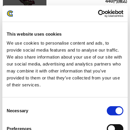
440円
(税込)
在庫：× |22ポイント
お届け開始日：
2023/12/07 ～
モンスターハンター モンでふぉ ダイカットステッカー リオ
This website uses cookies
レウス
We use cookies to personalise content and ads, to
provide social media features and to analyse our traffic.
We also share information about your use of our site with
our social media, advertising and analytics partners who
may combine it with other information that you’ve
provided to them or that they’ve collected from your use
440円
(税込)
of their services.
在庫：○ |22ポイント
お届け開始日：
2025/10/16 ～
Consent
モンスターハンター モンでふぉ ダイカットステッカー リオ
Necessary
Selection
レイア
Preferences