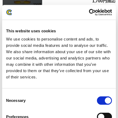
1,700円
(税込)
在庫：× |85ポイント
お届け開始日：
2024/11/18 ～
モンスターハンター20周年-大狩猟展- アクリルスタンド／
This website uses cookies
3（トライ）G 看板娘（アイシャ）
We use cookies to personalise content and ads, to
provide social media features and to analyse our traffic.
We also share information about your use of our site with
our social media, advertising and analytics partners who
may combine it with other information that you’ve
provided to them or that they’ve collected from your use
1,700円
(税込)
of their services.
在庫：× |85ポイント
お届け開始日：
2024/11/18 ～
Consent
モンスターハンター20周年-大狩猟展- アクリルスタンド／
Necessary
Selection
3（トライ）G クエスト受付嬢（キャシー）
Preferences