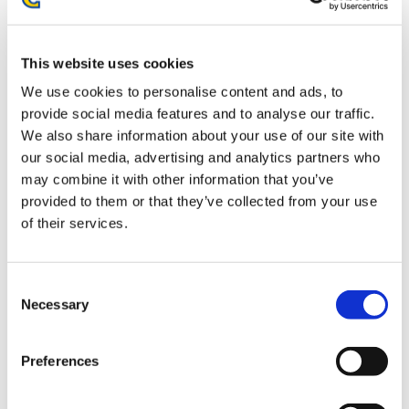
お届け開始日：
2026年8月発売予定
『モンスターハンターワイルズ』アイルーテディ ルームウ
This website uses cookies
ェア
We use cookies to personalise content and ads, to
provide social media features and to analyse our traffic.
We also share information about your use of our site with
our social media, advertising and analytics partners who
may combine it with other information that you’ve
provided to them or that they’ve collected from your use
14,980円
(税込)
of their services.
在庫：× |749ポイント
お届け開始日：
2026年8月発売予定
Consent
モンスターハンター モンでふぉ ぬいぐるみ メル・ゼナ
Necessary
Selection
Preferences