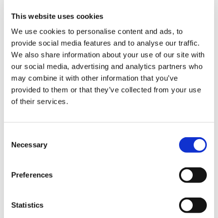
This website uses cookies
モンスターハンター モンでふぉ ぬいぐるみ アルシュベルド
We use cookies to personalise content and ads, to
provide social media features and to analyse our traffic.
We also share information about your use of our site with
our social media, advertising and analytics partners who
may combine it with other information that you’ve
3,850円
(税込)
provided to them or that they’ve collected from your use
在庫：○ |192ポイント
of their services.
お届け開始日：
2025/10/16 ～
Consent
モンスターハンター モンでふぉ ぬいぐるみ イャンクック
Necessary
Selection
Preferences
Statistics
3,850円
(税込)
在庫：○ |192ポイント