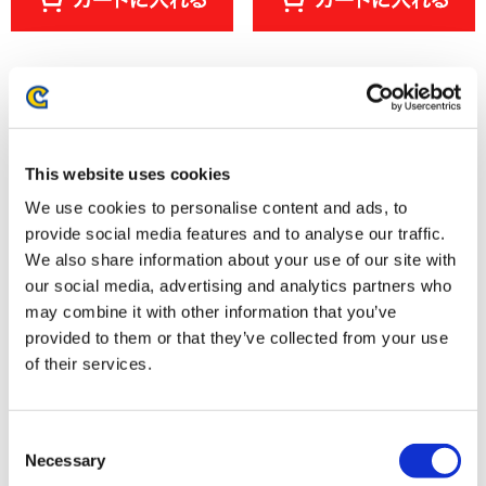
This website uses cookies
We use cookies to personalise content and ads, to
provide social media features and to analyse our traffic.
We also share information about your use of our site with
our social media, advertising and analytics partners who
may combine it with other information that you’ve
モンスターハンター ブリッジ ウ
モンスターハンター ブリッジ ウ
ォールアート タペストリー
ォールアート ミニ屏風
provided to them or that they’ve collected from your use
2,200円
2,200円
of their services.
(税込)
(税込)
Consent
Necessary
Selection