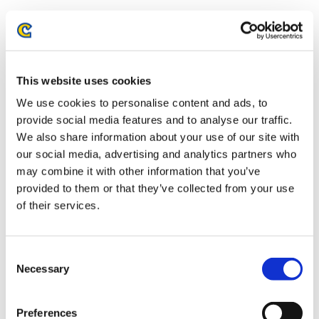
This website uses cookies
We use cookies to personalise content and ads, to
provide social media features and to analyse our traffic.
We also share information about your use of our site with
our social media, advertising and analytics partners who
may combine it with other information that you’ve
モンスターハンター20周年-大狩
モンスターハンター20周年-大狩
猟展- 湯呑み
猟展- アクリルスタンド／アイス
provided to them or that they’ve collected from your use
ボーン 受付嬢
of their services.
1,700円
1,700円
(税込)
(税込)
Consent
Necessary
Selection
Preferences