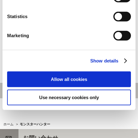
Statistics
Marketing
モンスターハンター20周年-大狩
モンスターハンター20周年-大狩
猟展- アクリルスタンド／ダブル
猟展- アクリルスタンド／ダブル
クロス ネコ嬢（カティ）
クロス ココット村の受付嬢（ベ
ッキー）
Show details
1,700円
1,700円
(税込)
(税込)
Allow all cookies
Use necessary cookies only
[1～200件]
696
件あります
ホーム
>
モンスターハンター
お問い合わせ