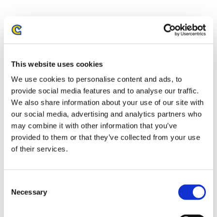
This website uses cookies
We use cookies to personalise content and ads, to
provide social media features and to analyse our traffic.
We also share information about your use of our site with
our social media, advertising and analytics partners who
may combine it with other information that you’ve
モンスターハンター20周年-大狩
モンスターハンターワイルズ セ
provided to them or that they’ve collected from your use
猟展- Tシャツ ビッグプリント
クレト折りたたみ自転車
（ラギアクルス） Mサイズ
of their services.
4,500円
(税込)
165,000円
(税込)
Consent
Necessary
Selection