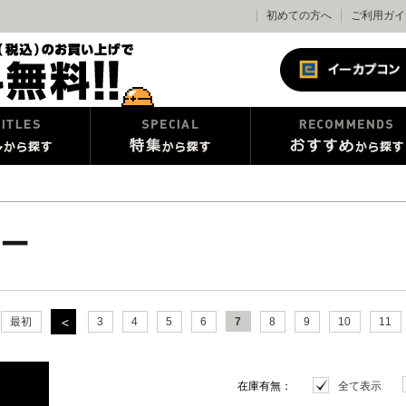
初めての方へ
ご利用ガイ
ー
最初
3
4
5
6
7
8
9
10
11
在庫有無：
全て表示