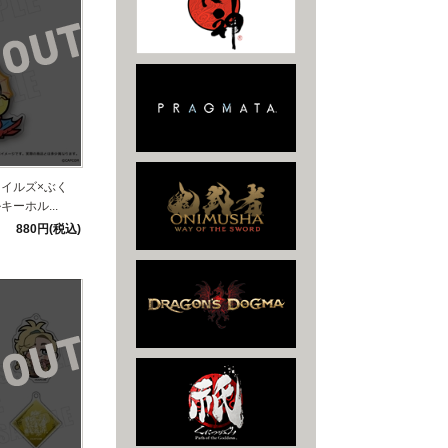
イルズ×ぶく
ーホル...
880円(税込)