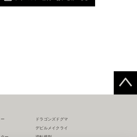
ター
ドラゴンズドグマ
デビルメイクライ
イター
逆転裁判