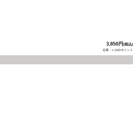
3,850円
(税込)
在庫：○ |192ポイント