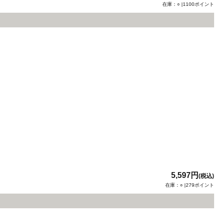
在庫：○ |1100ポイント
5,597円
(税込)
在庫：○ |279ポイント