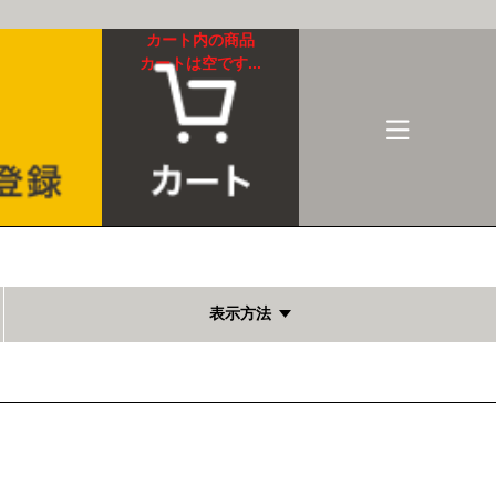
カート内の商品
カートは空です...
表示方法