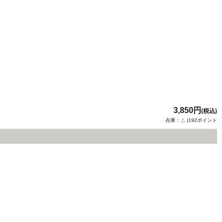
3,850円
(税込)
在庫：△ |192ポイント