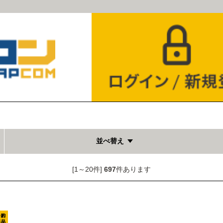
並べ替え
[1～20件]
697
件あります