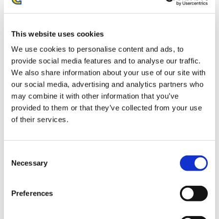
モンスターハンターワイルズ カラビナ時計 クックのぬいぐ
るみ
This website uses cookies
We use cookies to personalise content and ads, to
provide social media features and to analyse our traffic.
We also share information about your use of our site with
our social media, advertising and analytics partners who
4,400円
(税込)
may combine it with other information that you’ve
在庫：△ |220ポイント
provided to them or that they’ve collected from your use
お届け開始日：
2025/10/16 ～
of their services.
モンスターハンター リードディフューザー メラルーモチー
フ お転婆な探検の香り/イーカプコン特典付
Consent
Necessary
Selection
Preferences
4,400円
(税込)