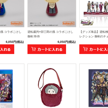
孫 コラボこけし
逆転裁判×卯三郎の孫 コラボこけし
【グッズ単品】逆転検事
御剣 怜侍
レクション 御剣のチェッ
6,050円(税込)
6,050円(税込)