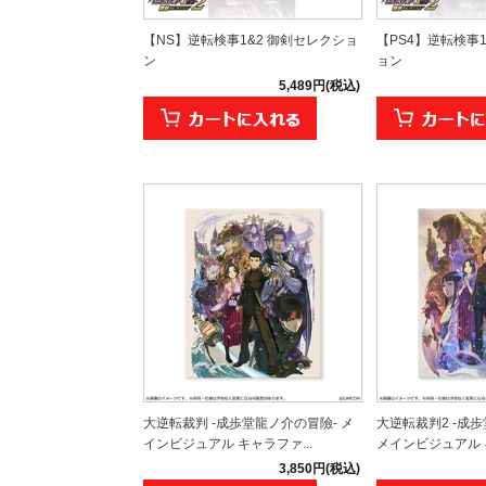
【NS】逆転検事1&2 御剣セレクショ
【PS4】逆転検事
ン
ョン
5,489円(税込)
大逆転裁判 -成歩堂龍ノ介の冒險- メ
大逆転裁判2 -成
インビジュアル キャラファ...
メインビジュアル キ
3,850円(税込)