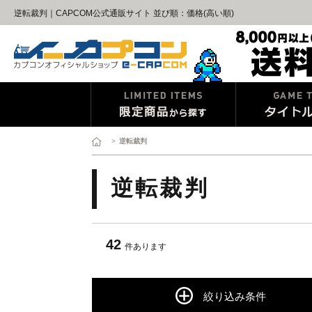
逆転裁判｜CAPCOM公式通販サイト 並び順：価格(高い順)
>
逆転裁判
逆転裁判
42
件あります
絞り込み条件