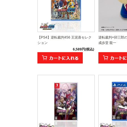
【PS4】逆転裁判456 王泥喜セレク
逆転裁判×卯三郎の
ション
成歩堂 龍一
6,589円(税込)