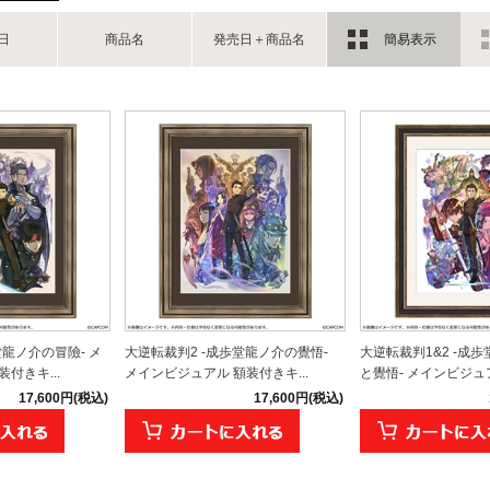
日
商品名
発売日＋商品名
簡易表示
堂龍ノ介の冒險- メ
大逆転裁判2 -成歩堂龍ノ介の覺悟-
大逆転裁判1&2 -成
付きキ...
メインビジュアル 額装付きキ...
と覺悟- メインビジュアル
17,600円(税込)
17,600円(税込)