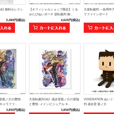
1&2 御剣セレクシ
【オフィシャルショップ限定】くる
大逆転裁判 ～拾周年
みたぴぬいポーチ 逆転裁判 御...
ラファインボード
5,489円(税込)
4,620円(税込)
歩堂龍ノ介の覺悟-
大逆転裁判1&2 -成歩堂龍ノ介の冒險
VOXENATION ぬい
ャラファ...
と覺悟- メインビジュアル キ...
判 成歩堂 龍ノ介
3,850円(税込)
3,850円(税込)