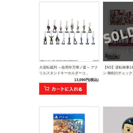
大逆転裁判 ～拾周年万華ノ宴～ アク
【NS】逆転検事1
リルスタンドキーホルダーコ...
ン 御剣のチェックメ
13,090円(税込)