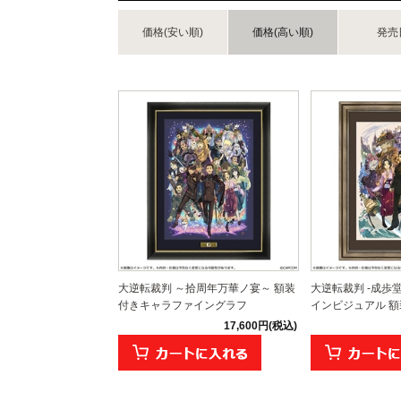
価格(安い順)
価格(高い順)
発売
大逆転裁判 ～拾周年万華ノ宴～ 額装
大逆転裁判 -成歩
付きキャラファイングラフ
インビジュアル 額装
17,600円(税込)