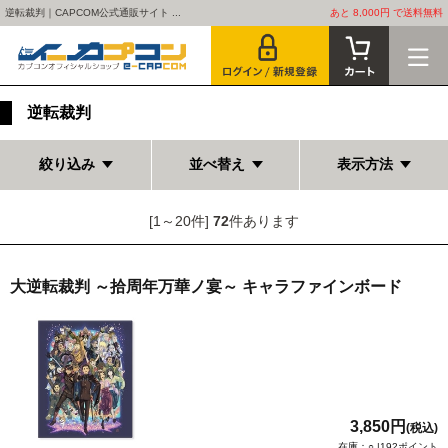
逆転裁判｜CAPCOM公式通販サイト ...
あと 8,000円 で送料無料
逆転裁判
絞り込み
並べ替え
表示方法
[1～20件]
72
件あります
大逆転裁判 ～拾周年万華ノ宴～ キャラファインボード
3,850円
(税込)
在庫：○ |192ポイント