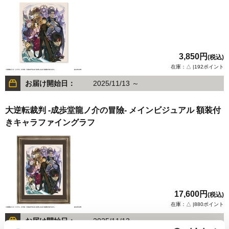
3,850円
(税込)
在庫：△ |192ポイント
お届け開始日：
2025/11/13 ～
大逆転裁判 -成歩堂龍ノ介の冒險- メインビジュアル 額装付
きキャラファイングラフ
17,600円
(税込)
在庫：△ |880ポイント
お届け開始日：
2025/11/13 ～