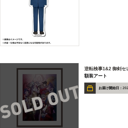
逆転検事1&2 御剣
額装アート
お届け開始日：
20