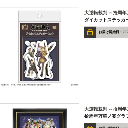
大逆転裁判 ～拾周年
ダイカットステッカ
お届け開始日：
20
大逆転裁判 ～拾周年
拾周年万華ノ宴グラ