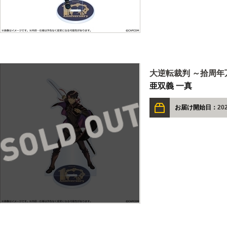
大逆転裁判 ～拾周年
亜双義 一真
お届け開始日：
20