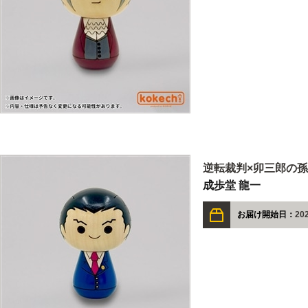
逆転裁判×卯三郎の孫
成歩堂 龍一
お届け開始日：
20