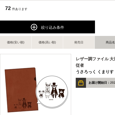
72
件あります
絞り込み条件
価格(安い順)
価格(高い順)
発売日
商品名
レザー調ファイル 大
従者
うさろっく くまりす
お届け開始日：
20