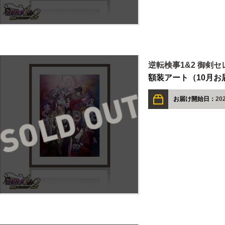
逆転検事1&2 御剣
額装アート（10月お
お届け開始日：
20