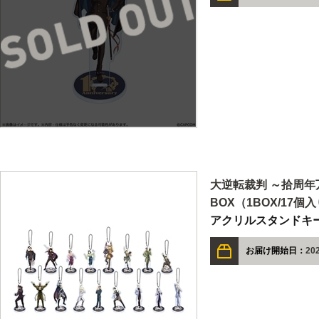
大逆転裁判 ～拾周
BOX（1BOX/17個
アクリルスタンドキ
お届け開始日：
20