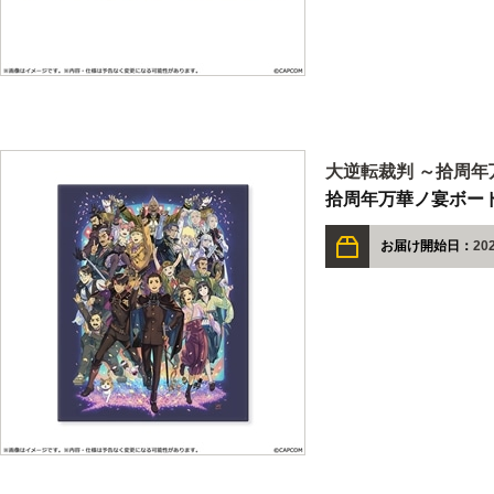
大逆転裁判 ～拾周年
拾周年万華ノ宴ボー
お届け開始日：
20