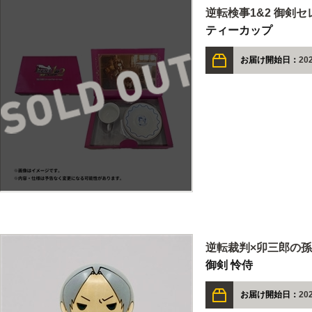
逆転検事1&2 御剣
ティーカップ
お届け開始日：
20
逆転裁判×卯三郎の孫
御剣 怜侍
お届け開始日：
20