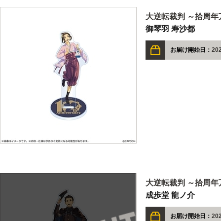
大逆転裁判 ～拾周年
御琴羽 寿沙都
お届け開始日：
20
大逆転裁判 ～拾周年
成歩堂 龍ノ介
お届け開始日：
20