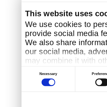
This website uses co
We use cookies to pers
provide social media fe
We also share informati
our social media, adve
may combine it with ot
to them or that they’ve
Consent
Necessary
Preferen
Selection
services.