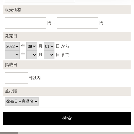
販売価格
円～
円
発売日
年
月
日 から
年
月
日 まで
掲載日
日以内
並び順