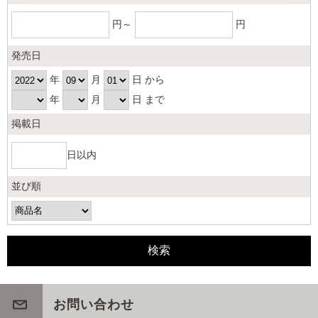
円～
円
発売日
年
月
日 から
年
月
日 まで
掲載日
日以内
並び順
お問い合わせ