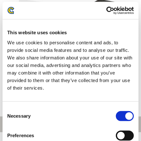
This website uses cookies
We use cookies to personalise content and ads, to
provide social media features and to analyse our traffic.
We also share information about your use of our site with
our social media, advertising and analytics partners who
ストリートファイター6 amiibo
ストリートファイター6 amiibo
may combine it with other information that you’ve
カード スターターセット
カード ブースターパック BOX
provided to them or that they’ve collected from your use
2,970円
9,900円
(税込)
(税込)
of their services.
Consent
Necessary
Selection
Preferences
[1～200件]
542
件あります