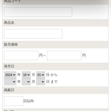
商品コード
商品名
販売価格
円～
円
発売日
年
月
日 から
年
月
日 まで
掲載日
日以内