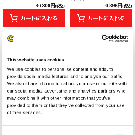
36,300円
6,398円
(税込)
(税込)
This website uses cookies
We use cookies to personalise content and ads, to
provide social media features and to analyse our traffic.
We also share information about your use of our site with
our social media, advertising and analytics partners who
may combine it with other information that you’ve
provided to them or that they’ve collected from your use
カプコンフィギュアビルダー
ストリートファイター6 デフォ
モンスターハンター スタンダ
ルメぬいぐるみ アレックス
of their services.
ードモデル Plus オトモアイルー
コレクション Vol. 1
BOX（1BOX/4個入り）
Consent