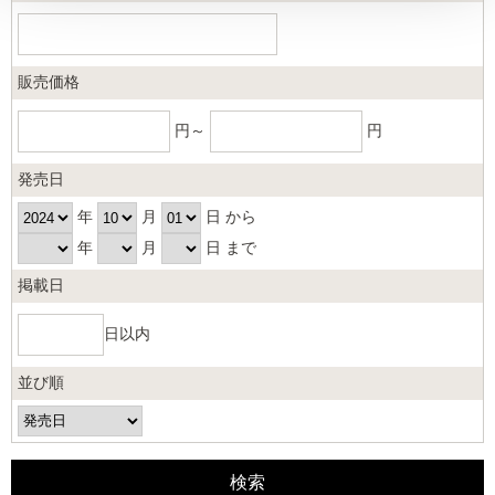
販売価格
円～
円
発売日
年
月
日 から
年
月
日 まで
掲載日
日以内
並び順