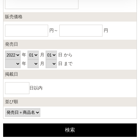
販売価格
円～
円
発売日
年
月
日 から
年
月
日 まで
掲載日
日以内
並び順