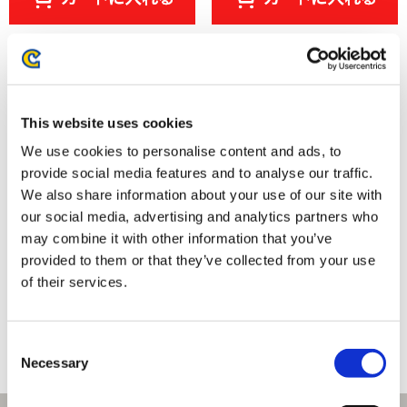
This website uses cookies
We use cookies to personalise content and ads, to
provide social media features and to analyse our traffic.
We also share information about your use of our site with
our social media, advertising and analytics partners who
may combine it with other information that you’ve
provided to them or that they’ve collected from your use
くるみたぴぬい ストリートファ
くるみたぴぬい ストリートファ
イター6 エド
イター6 ラシード
of their services.
1,320円
1,320円
(税込)
(税込)
Consent
Necessary
Selection