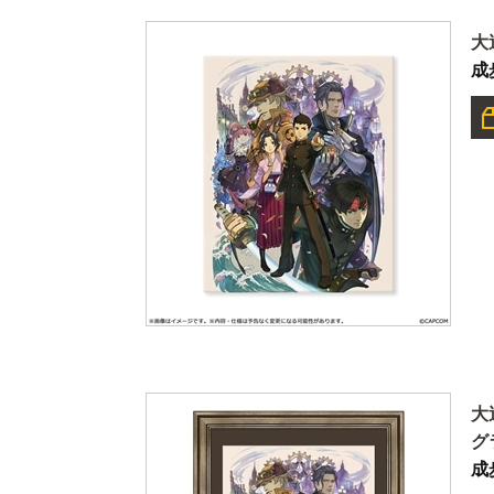
大
成
大
グ
成