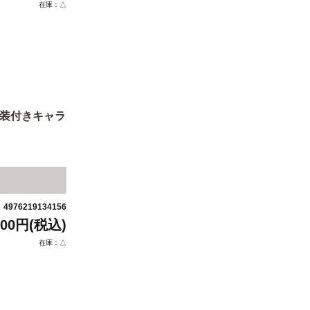
在庫：△
額装付きキャラ
4976219134156
：
600円(税込)
在庫：△