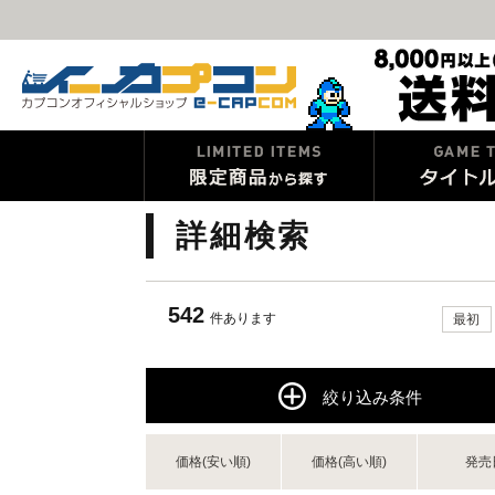
詳細検索
542
件あります
最初
絞り込み条件
価格(安い順)
価格(高い順)
発売