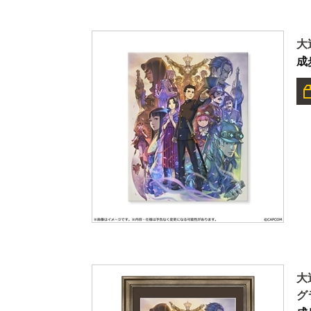
大
成
大
グ