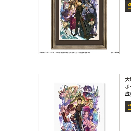
大
ボ
成