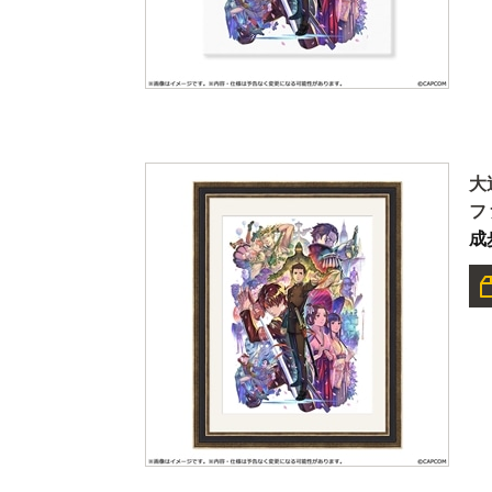
大
フ
成