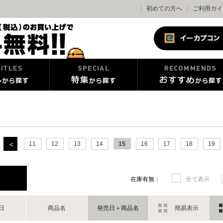
初めての方へ
ご利用ガイ
11
12
13
14
15
16
17
18
19
在庫有無：
全て表示
日
商品名
発売日＋商品名
簡易表示