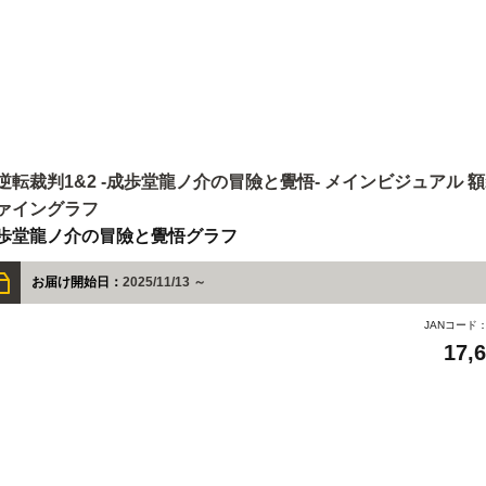
逆転裁判1&2 -成歩堂龍ノ介の冒險と覺悟- メインビジュアル 
ァイングラフ
歩堂龍ノ介の冒險と覺悟グラフ
お届け開始日：
2025/11/13 ～
JANコード
17,