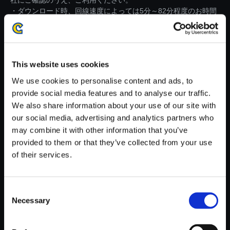
社にご確認のうえ、ご利用ください。
・ダウンロード時、回線速度によっては5分～82分程度のお時間
がかかる場合がございます。
※ご購入いただいたファイルのダウンロードの際には、通信環境
が安定しているWifi環境でお試しください。
This website uses cookies
We use cookies to personalise content and ads, to
provide social media features and to analyse our traffic.
We also share information about your use of our site with
our social media, advertising and analytics partners who
【単曲】流星のロックマン パー
may combine it with other information that you’ve
フェクトコレクション オリジナ
provided to them or that they’ve collected from your use
ルサウンドトラック Shooting S
of their services.
tar (PC-MIX)
150円
(税込)
7ポイント付与
Consent
Necessary
Selection