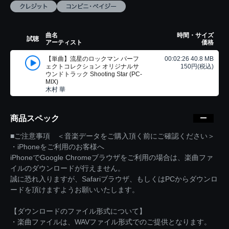
曲名
時間・サイズ
試聴
アーティスト
価格
【単曲】流星のロックマン パーフ
00:02:26 40.8 MB
ェクトコレクション オリジナルサ
150円(税込)
ウンドトラック Shooting Star (PC-
MIX)
木村 華
商品スペック
■ご注意事項 ＜音楽データをご購入頂く前にご確認ください＞
・iPhoneをご利用のお客様へ
iPhoneでGoogle Chromeブラウザをご利用の場合は、楽曲ファ
イルのダウンロードが行えません。
誠に恐れ入りますが、Safariブラウザ、もしくはPCからダウンロ
ードを頂けますようお願いいたします。
【ダウンロードのファイル形式について】
・楽曲ファイルは、WAVファイル形式でのご提供となります。