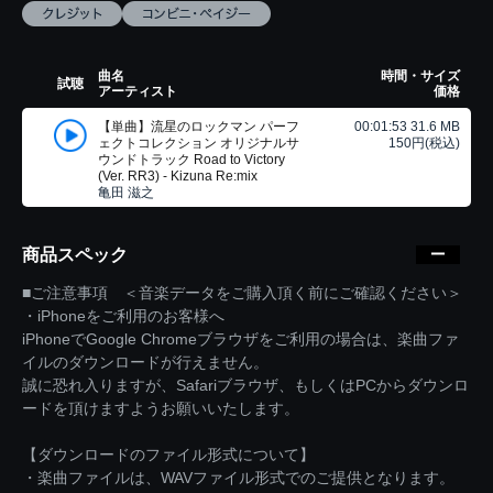
曲名
時間・サイズ
試聴
アーティスト
価格
【単曲】流星のロックマン パーフ
00:01:53 31.6 MB
ェクトコレクション オリジナルサ
150円(税込)
ウンドトラック Road to Victory
(Ver. RR3) - Kizuna Re:mix
亀田 滋之
商品スペック
■ご注意事項 ＜音楽データをご購入頂く前にご確認ください＞
・iPhoneをご利用のお客様へ
iPhoneでGoogle Chromeブラウザをご利用の場合は、楽曲ファ
イルのダウンロードが行えません。
誠に恐れ入りますが、Safariブラウザ、もしくはPCからダウンロ
ードを頂けますようお願いいたします。
【ダウンロードのファイル形式について】
・楽曲ファイルは、WAVファイル形式でのご提供となります。