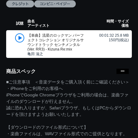
曲名
時間・サイズ
試聴
アーティスト
価格
【単曲】流星のロックマン パーフ
00:01:32 25.8 MB
ェクトコレクション オリジナルサ
150円(税込)
ウンドトラック センチメンタル
(Ver. RR3) - Kizuna Re:mix
亀田 滋之
商品スペック
■ご注意事項 ＜音楽データをご購入頂く前にご確認ください＞
・iPhoneをご利用のお客様へ
iPhoneでGoogle Chromeブラウザをご利用の場合は、楽曲ファ
イルのダウンロードが行えません。
誠に恐れ入りますが、Safariブラウザ、もしくはPCからダウンロ
ードを頂けますようお願いいたします。
【ダウンロードのファイル形式について】
・楽曲ファイルは、WAVファイル形式でのご提供となります。