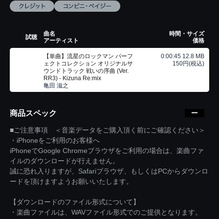
曲名
時間・サイズ
試聴
アーティスト
価格
【単曲】流星のロックマン パーフ
0:00:45 12.8 MB
ェクトコレクション オリジナルサ
150円(税込)
ウンドトラック 戦いの序曲 (Ver.
RR3) - Kizuna Re:mix
亀田 滋之
商品スペック
■ご注意事項 ＜音楽データをご購入頂く前にご確認ください＞
・iPhoneをご利用のお客様へ
iPhoneでGoogle Chromeブラウザをご利用の場合は、楽曲ファ
イルのダウンロードが行えません。
誠に恐れ入りますが、Safariブラウザ、もしくはPCからダウンロ
ードを頂けますようお願いいたします。
【ダウンロードのファイル形式について】
・楽曲ファイルは、WAVファイル形式でのご提供となります。