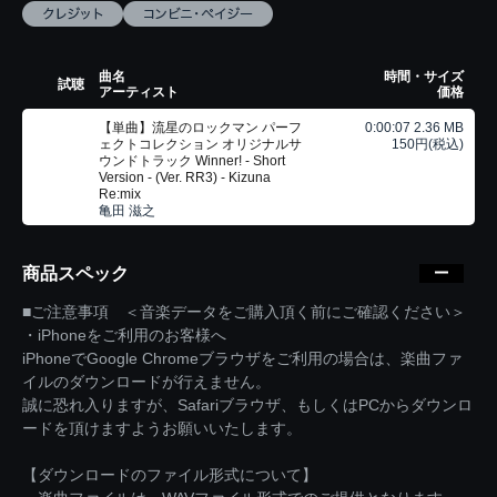
曲名
時間・サイズ
試聴
アーティスト
価格
【単曲】流星のロックマン パーフ
0:00:07 2.36 MB
ェクトコレクション オリジナルサ
150円(税込)
ウンドトラック Winner! - Short
Version - (Ver. RR3) - Kizuna
Re:mix
亀田 滋之
商品スペック
■ご注意事項 ＜音楽データをご購入頂く前にご確認ください＞
・iPhoneをご利用のお客様へ
iPhoneでGoogle Chromeブラウザをご利用の場合は、楽曲ファ
イルのダウンロードが行えません。
誠に恐れ入りますが、Safariブラウザ、もしくはPCからダウンロ
ードを頂けますようお願いいたします。
【ダウンロードのファイル形式について】