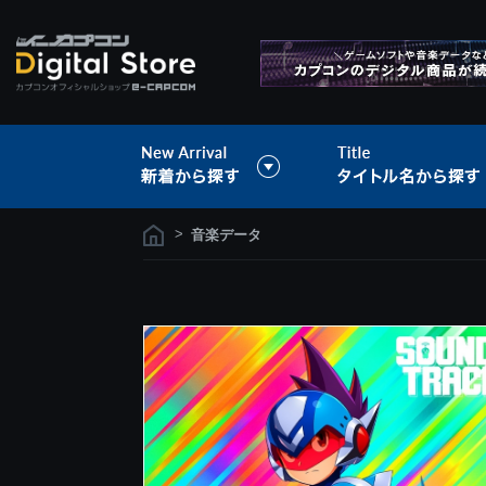
>
音楽データ