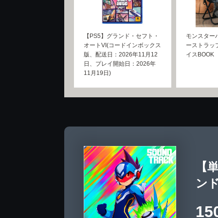
【PS5】グランド・セフト・
モンスター
オートVI(コードインボックス
ーストラッ
版、配送日：2026年11月12
イスBOOK
日、プレイ開始日：2026年
11月19日)
【
ンドト
15