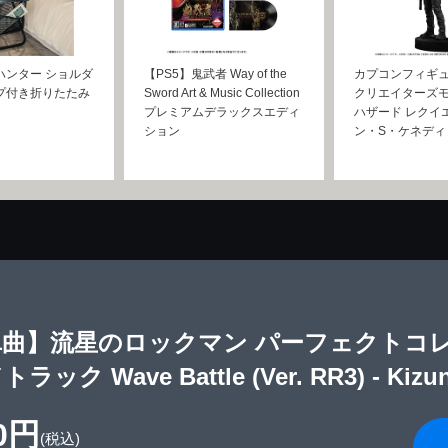
ハンター ショルダ
【PS5】鬼武者 Way of the
カプコンフィギ
プ付き折りたたみ
Sword Art & Music Collection
クリエイターズモ
プレミアムデラックスエディ
ハザード レクイ
ション
ン・S・ケネディ
単曲】流星のロックマン パーフェクトコ
ラック Wave Battle (Ver. RR3) - Kizun
0円
(税込)