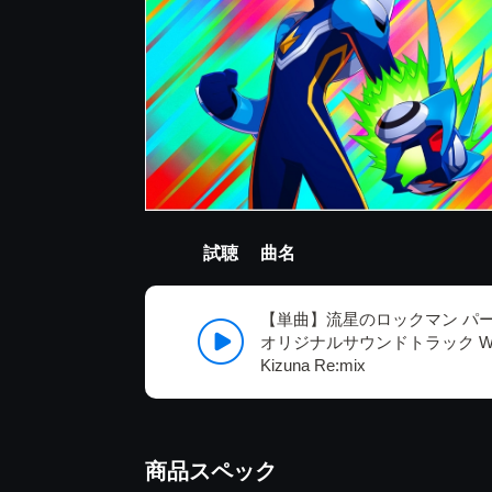
試聴
曲名
【単曲】流星のロックマン パ
オリジナルサウンドトラック Wave Bat
Kizuna Re:mix
商品スペック