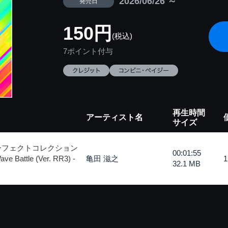
2026/06/26 ～
発売日
150円
(税込)
7ポイント付与
再生時間
アーティスト名
サイズ
ーフェクトコレクション
00:01:55
tle (Ver. RR3) -
亀田 滋之
32.1 MB