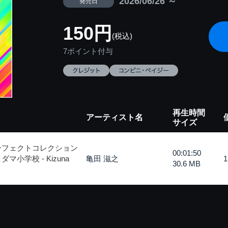
2026/06/26 ～
発売日
150円
(税込)
7ポイント付与
再生時間
アーティスト名
サイズ
ーフェクトコレクション
00:01:50
小学校 - Kizuna
亀田 滋之
30.6 MB