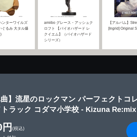
ハンターワイルズ
amiibo グレース・アッシュク
【アルバム】Street 
いぐるみ 大タル爆
ロフト 【バイオハザード レ
[Ingrid] Original
)
クイエム】（バイオハザード
シリーズ）
単曲】流星のロックマン パーフェクトコ
トラック コダマ小学校 - Kizuna Re:mix
0円
(税込)