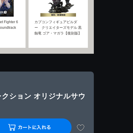
Fighter 6
カプコンフィギュアビルダ
 Soundtrack
ー クリエイターズモデル 黒
蝕竜 ゴア・マガラ【復刻版】
レクション オリジナルサウ