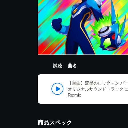
試聴
曲名
【単曲】流星のロックマン パ
オリジナルサウンドトラック コダマ
Re:mix
商品スペック