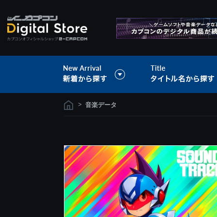
>
音楽データ