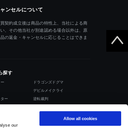
ャンセルについて
売買契約成立後は商品の特性上、当社による商
違い、その他当社が別途認める場合以外は、原
商品の返金・キャンセルに応じることはできま
ら探す
ター
ドラゴンズドグマ
デビルメイクライ
イター
逆転裁判
大神
Allow all cookies
alyse our