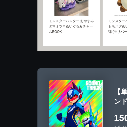
モンスターハンター おやすみ
モンスター
タマミツネぬいぐるみチャー
もちハグぬ
ムBOOK
弾 (モリバー
【
ンド
15