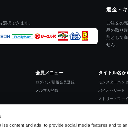
返金・キ
ら選択できます。
ご注文の
品の取り
則として
せん。
会員メニュー
タイトル名か
ログイン/新規会員登録
モンスターハン
メルマガ登録
バイオハザード
ストリートファ
ロックマン
s
ise content and ads, to provide social media features and to an