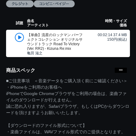
曲名
時間・サイズ
試聴
アーティスト
価格
【単曲】流星のロックマン パーフ
00:02:14 37.4 MB
ェクトコレクション オリジナルサ
150円(税込)
ウンドトラック Road To Victory
(Ver. RR2) - Kizuna Re:mix
亀田 滋之
商品スペック
■ご注意事項 ＜音楽データをご購入頂く前にご確認ください＞
・iPhoneをご利用のお客様へ
iPhoneでGoogle Chromeブラウザをご利用の場合は、楽曲ファ
イルのダウンロードが行えません。
誠に恐れ入りますが、Safariブラウザ、もしくはPCからダウンロ
ードを頂けますようお願いいたします。
【ダウンロードのファイル形式について】
・楽曲ファイルは、WAVファイル形式でのご提供となります。