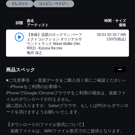
曲名
時間・サイズ
試聴
アーティスト
価格
【単曲】流星のロックマン パーフ
00:01:50 30.7 MB
ェクトコレクション オリジナルサ
150円(税込)
ウンドトラック Wave Battle (Ver.
RR2) - Kizuna Re:mix
亀田 滋之
商品スペック
■ご注意事項 ＜音楽データをご購入頂く前にご確認ください＞
・iPhoneをご利用のお客様へ
iPhoneでGoogle Chromeブラウザをご利用の場合は、楽曲ファ
イルのダウンロードが行えません。
誠に恐れ入りますが、Safariブラウザ、もしくはPCからダウンロ
ードを頂けますようお願いいたします。
【ダウンロードのファイル形式について】
・楽曲ファイルは、WAVファイル形式でのご提供となります。