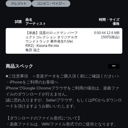
曲名
時間・サイズ
試聴
アーティスト
価格
【単曲】流星のロックマン パーフ
0:00:44 12.6 MB
ェクトコレクション オリジナルサ
150円(税込)
ウンドトラック 事件発生!! (Ver.
RR2) - Kizuna Re:mix
亀田 滋之
商品スペック
■ご注意事項 ＜音楽データをご購入頂く前にご確認ください＞
・iPhoneをご利用のお客様へ
iPhoneでGoogle Chromeブラウザをご利用の場合は、楽曲ファ
イルのダウンロードが行えません。
誠に恐れ入りますが、Safariブラウザ、もしくはPCからダウンロ
ードを頂けますようお願いいたします。
【ダウンロードのファイル形式について】
・楽曲ファイルは、WAVファイル形式でのご提供となります。