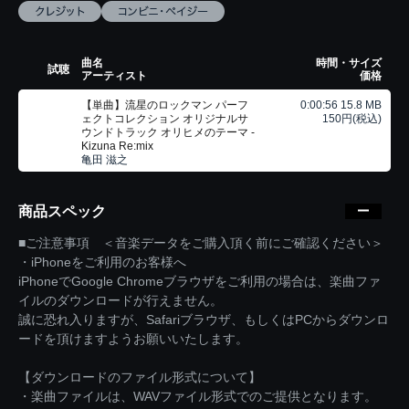
曲名
時間・サイズ
試聴
アーティスト
価格
【単曲】流星のロックマン パーフ
0:00:56 15.8 MB
ェクトコレクション オリジナルサ
150円(税込)
ウンドトラック オリヒメのテーマ -
Kizuna Re:mix
亀田 滋之
商品スペック
■ご注意事項 ＜音楽データをご購入頂く前にご確認ください＞
・iPhoneをご利用のお客様へ
iPhoneでGoogle Chromeブラウザをご利用の場合は、楽曲ファ
イルのダウンロードが行えません。
誠に恐れ入りますが、Safariブラウザ、もしくはPCからダウンロ
ードを頂けますようお願いいたします。
【ダウンロードのファイル形式について】
・楽曲ファイルは、WAVファイル形式でのご提供となります。