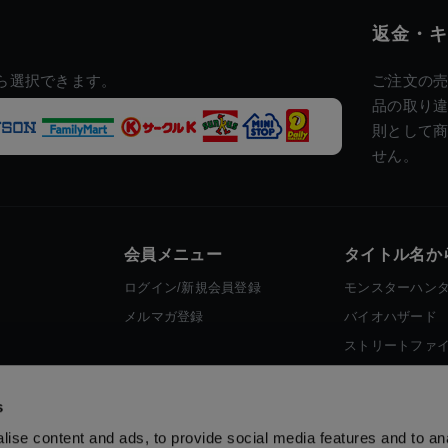
返金・キ
ら選択できます。
ご注文の
品の取り
則として
せん。
会員メニュー
タイトル名か
ログイン/新規会員登録
モンスターハン
メルマガ登録
バイオハザード
ストリートファ
ロックマン
s
ise content and ads, to provide social media features and to an