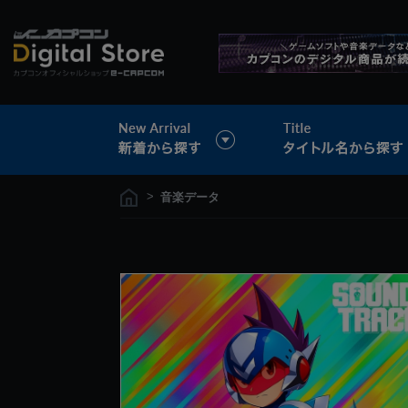
>
音楽データ