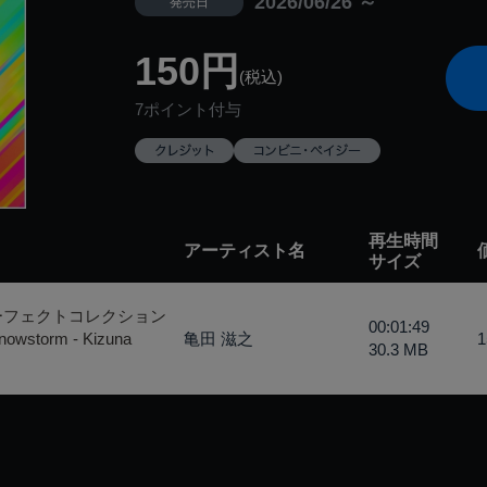
2026/06/26 ～
発売日
150円
(税込)
7ポイント付与
再生時間
アーティスト名
サイズ
ーフェクトコレクション
00:01:49
orm - Kizuna
亀田 滋之
30.3 MB