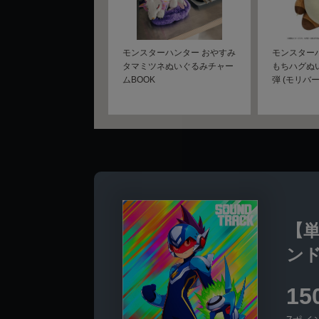
モンスターハンター おやすみ
モンスター
タマミツネぬいぐるみチャー
もちハグぬ
ムBOOK
弾 (モリバー
【
ンドト
15