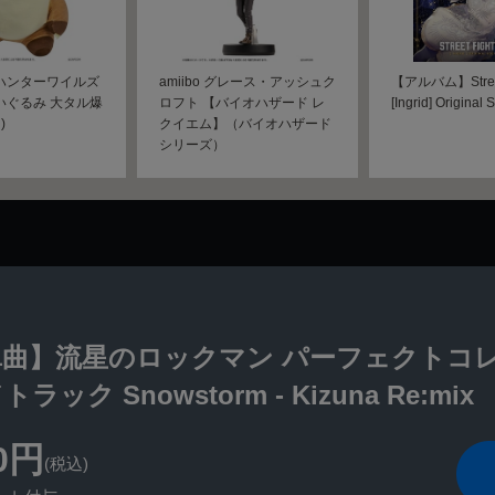
ハンターワイルズ
amiibo グレース・アッシュク
【アルバム】Street 
いぐるみ 大タル爆
ロフト 【バイオハザード レ
[Ingrid] Original
)
クイエム】（バイオハザード
シリーズ）
単曲】流星のロックマン パーフェクトコ
ラック Snowstorm - Kizuna Re:mix
0円
(税込)