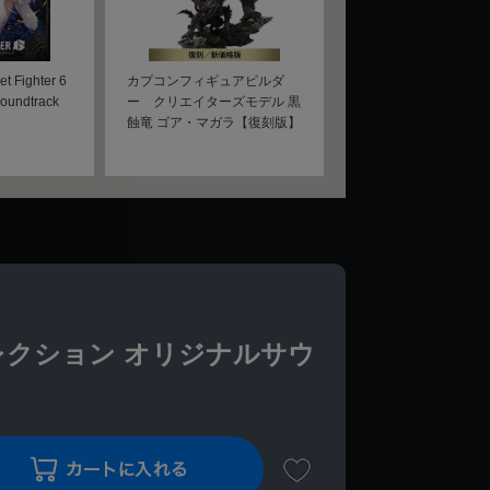
Fighter 6
カプコンフィギュアビルダ
 Soundtrack
ー クリエイターズモデル 黒
蝕竜 ゴア・マガラ【復刻版】
レクション オリジナルサウ