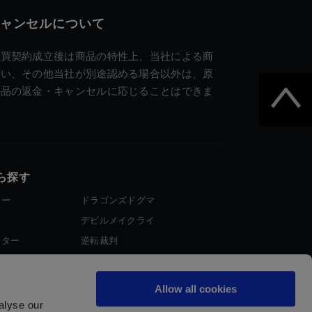
ャンセルについて
売買契約成立後は商品の特性上、当社による商
違い、その他当社が別途認める場合以外は、原
商品の返金・キャンセルに応じることはできま
ら探す
ター
ドラゴンズドグマ
デビルメイクライ
イター
逆転裁判
大神
Allow all cookies
alyse our