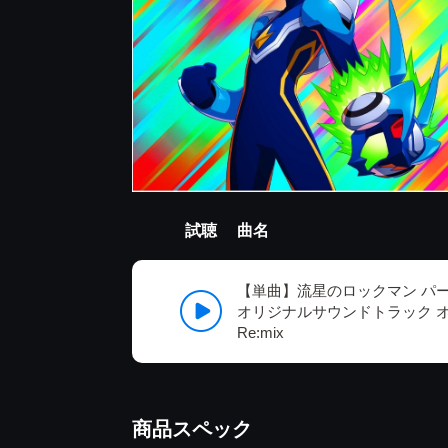
試聴
曲名
【単曲】流星のロックマン パ
オリジナルサウンドトラック オバケ
Re:mix
商品スペック