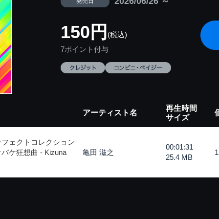
2026/06/26 ～
発売日
150円
(税込)
7ポイント付与
再生時間
アーティスト名
サイズ
ーフェクトコレクション
00:01:31
狂想曲 - Kizuna
亀田 滋之
25.4 MB