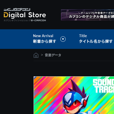
>
音楽データ