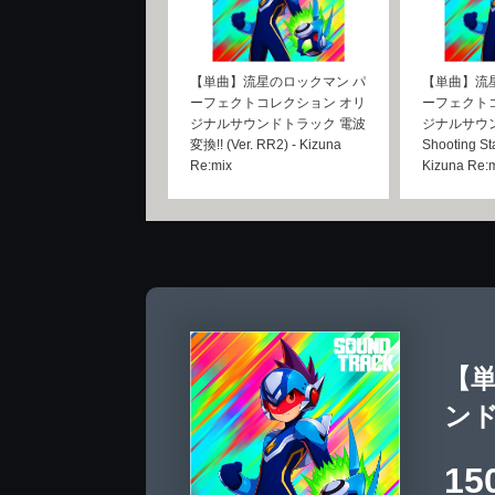
【単曲】流星のロックマン パ
【単曲】流
ーフェクトコレクション オリ
ーフェクト
ジナルサウンドトラック 電波
ジナルサウ
変換!! (Ver. RR2) - Kizuna
Shooting Sta
Re:mix
Kizuna Re:
【
ンド
15