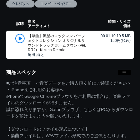
曲名
時間・サイズ
試聴
アーティスト
価格
【単曲】流星のロックマン パーフ
00:01:10 19.5 MB
ェクトコレクション オリジナルサ
150円(税込)
ウンドトラック ホームタウン (Ver.
RR2) - Kizuna Re:mix
亀田 滋之
商品スペック
■ご注意事項 ＜音楽データをご購入頂く前にご確認ください＞
・iPhoneをご利用のお客様へ
iPhoneでGoogle Chromeブラウザをご利用の場合は、楽曲ファ
イルのダウンロードが行えません。
誠に恐れ入りますが、Safariブラウザ、もしくはPCからダウンロ
ードを頂けますようお願いいたします。
【ダウンロードのファイル形式について】
・楽曲ファイルは、WAVファイル形式でのご提供となります。