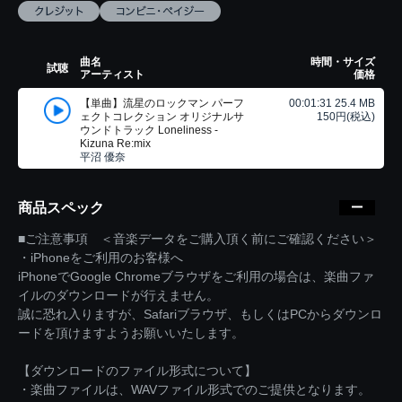
曲名
時間・サイズ
試聴
アーティスト
価格
【単曲】流星のロックマン パーフ
00:01:31 25.4 MB
ェクトコレクション オリジナルサ
150円(税込)
ウンドトラック Loneliness -
Kizuna Re:mix
平沼 優奈
商品スペック
■ご注意事項 ＜音楽データをご購入頂く前にご確認ください＞
・iPhoneをご利用のお客様へ
iPhoneでGoogle Chromeブラウザをご利用の場合は、楽曲ファ
イルのダウンロードが行えません。
誠に恐れ入りますが、Safariブラウザ、もしくはPCからダウンロ
ードを頂けますようお願いいたします。
【ダウンロードのファイル形式について】
・楽曲ファイルは、WAVファイル形式でのご提供となります。