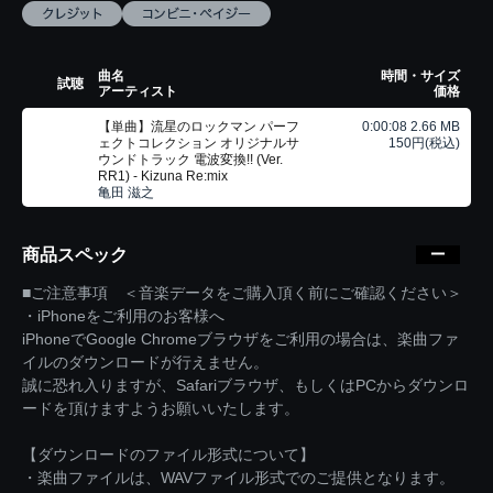
曲名
時間・サイズ
試聴
アーティスト
価格
【単曲】流星のロックマン パーフ
0:00:08 2.66 MB
ェクトコレクション オリジナルサ
150円(税込)
ウンドトラック 電波変換!! (Ver.
RR1) - Kizuna Re:mix
亀田 滋之
商品スペック
■ご注意事項 ＜音楽データをご購入頂く前にご確認ください＞
・iPhoneをご利用のお客様へ
iPhoneでGoogle Chromeブラウザをご利用の場合は、楽曲ファ
イルのダウンロードが行えません。
誠に恐れ入りますが、Safariブラウザ、もしくはPCからダウンロ
ードを頂けますようお願いいたします。
【ダウンロードのファイル形式について】
・楽曲ファイルは、WAVファイル形式でのご提供となります。