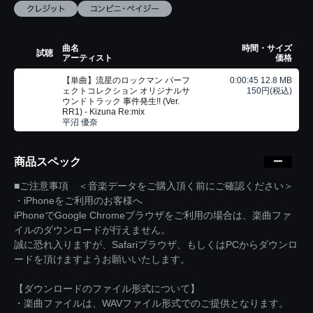
曲名
時間・サイズ
試聴
アーティスト
価格
【単曲】流星のロックマン パーフ
0:00:45 12.8 MB
ェクトコレクション オリジナルサ
150円(税込)
ウンドトラック 事件発生!! (Ver.
RR1) - Kizuna Re:mix
平沼 優奈
商品スペック
■ご注意事項 ＜音楽データをご購入頂く前にご確認ください＞
・iPhoneをご利用のお客様へ
iPhoneでGoogle Chromeブラウザをご利用の場合は、楽曲ファ
イルのダウンロードが行えません。
誠に恐れ入りますが、Safariブラウザ、もしくはPCからダウンロ
ードを頂けますようお願いいたします。
【ダウンロードのファイル形式について】
・楽曲ファイルは、WAVファイル形式でのご提供となります。