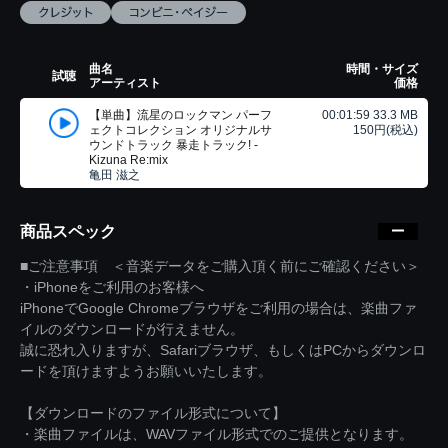
曲名
時間・サイズ
試聴
アーティスト
価格
【単曲】流星のロックマン パーフ
00:01:59 33.3 MB
ェクトコレクション オリジナルサ
150円(税込)
ウンドトラック 暴走トラック! -
Kizuna Re:mix
亀田 滋之
商品スペック
■ご注意事項 ＜音楽データをご購入頂く前にご確認ください＞
・iPhoneをご利用のお客様へ
iPhoneでGoogle Chromeブラウザをご利用の場合は、楽曲ファ
イルのダウンロードが行えません。
誠に恐れ入りますが、Safariブラウザ、もしくはPCからダウンロ
ードを頂けますようお願いいたします。
【ダウンロードのファイル形式について】
・楽曲ファイルは、WAVファイル形式でのご提供となります。