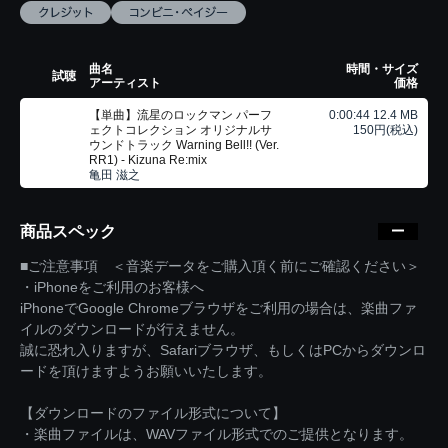
曲名
時間・サイズ
試聴
アーティスト
価格
【単曲】流星のロックマン パーフ
0:00:44 12.4 MB
ェクトコレクション オリジナルサ
150円(税込)
ウンドトラック Warning Bell!! (Ver.
RR1) - Kizuna Re:mix
亀田 滋之
商品スペック
■ご注意事項 ＜音楽データをご購入頂く前にご確認ください＞
・iPhoneをご利用のお客様へ
iPhoneでGoogle Chromeブラウザをご利用の場合は、楽曲ファ
イルのダウンロードが行えません。
誠に恐れ入りますが、Safariブラウザ、もしくはPCからダウンロ
ードを頂けますようお願いいたします。
【ダウンロードのファイル形式について】
・楽曲ファイルは、WAVファイル形式でのご提供となります。