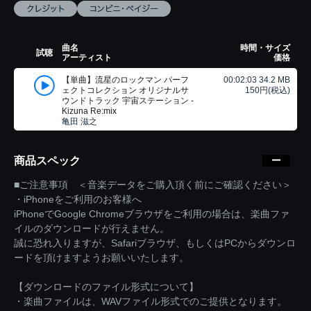
曲名
時間・サイズ
試聴
アーティスト
価格
【単曲】流星のロックマン パーフ
00:02:03 34.2 MB
ェクトコレクション オリジナルサ
150円(税込)
ウンドトラック 宇宙ステーション -
Kizuna Re:mix
亀田 滋之
商品スペック
■ご注意事項 ＜音楽データをご購入頂く前にご確認ください＞
・iPhoneをご利用のお客様へ
iPhoneでGoogle Chromeブラウザをご利用の場合は、楽曲ファ
イルのダウンロードが行えません。
誠に恐れ入りますが、Safariブラウザ、もしくはPCからダウンロ
ードを頂けますようお願いいたします。
【ダウンロードのファイル形式について】
・楽曲ファイルは、WAVファイル形式でのご提供となります。