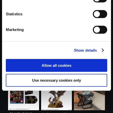
Statistics
おすすめ商品
Marketing
Show details
カプコンフィギュ
【PS5】グラン
モンスターハンタ
Allow all cookies
アビルダー ...
ド・セフト・オ....
ー おやすみ....
Use necessary cookies only