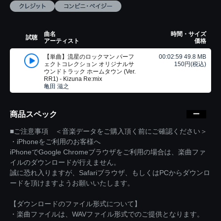
曲名
時間・サイズ
試聴
アーティスト
価格
【単曲】流星のロックマン パーフ
00:02:59 49.8 MB
ェクトコレクション オリジナルサ
150円(税込)
ウンドトラック ホームタウン (Ver.
RR1) - Kizuna Re:mix
亀田 滋之
商品スペック
■ご注意事項 ＜音楽データをご購入頂く前にご確認ください＞
・iPhoneをご利用のお客様へ
iPhoneでGoogle Chromeブラウザをご利用の場合は、楽曲ファ
イルのダウンロードが行えません。
誠に恐れ入りますが、Safariブラウザ、もしくはPCからダウンロ
ードを頂けますようお願いいたします。
【ダウンロードのファイル形式について】
・楽曲ファイルは、WAVファイル形式でのご提供となります。