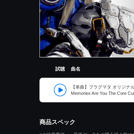
試聴
曲名
【単曲】プラグマタ オリジナ
Memories Are You The Core Cu
商品スペック