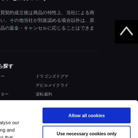
売買契約成立後は商品の特性上、当社による商
違い、その他当社が別途認める場合以外は、原
商品の返金・キャンセルに応じることはできま
ら探す
ター
ドラゴンズドグマ
デビルメイクライ
イター
逆転裁判
大神
Allow all cookies
alyse our
ing and
Use necessary cookies only
r that