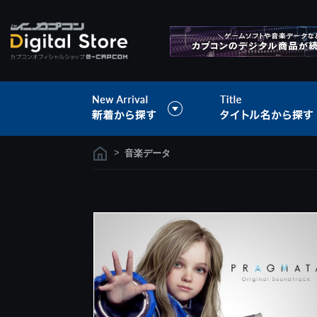
>
音楽データ