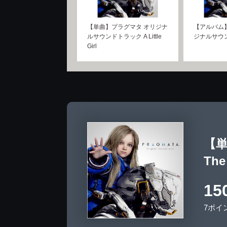
【単曲】プラグマタ オリジナ
【アルバム
ルサウンドトラック A Little
ジナルサウ
Girl
【単
The
15
7ポイ