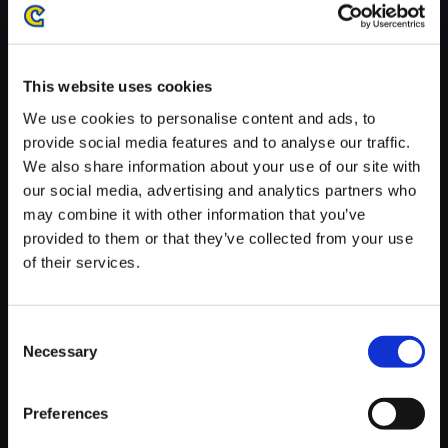
※ご購入いただいたファイルのダウンロードの際には、通信環境
が安定しているWifi環境でお試しください。
This website uses cookies
We use cookies to personalise content and ads, to
provide social media features and to analyse our traffic.
We also share information about your use of our site with
【単曲】プラグマタ オリジナル
our social media, advertising and analytics partners who
サウンドトラック Memories Ar
may combine it with other information that you’ve
e You
provided to them or that they’ve collected from your use
150円
of their services.
(税込)
7ポイント付与
Consent
Necessary
Selection
Preferences