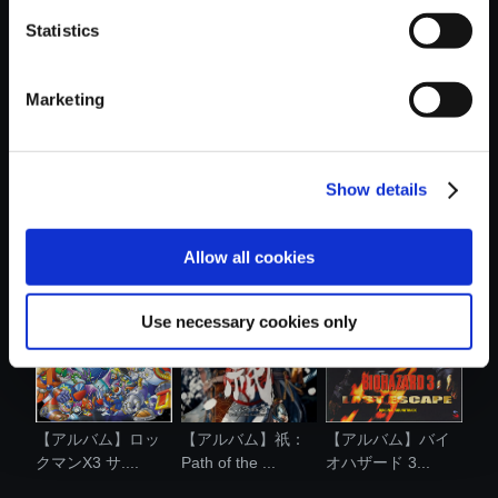
おすすめ商品
Statistics
Marketing
Show details
【アルバム】深世
祇：Path of the
【アルバム】
海 Into the ...
Goddess ラバ...
biohazard SOUND
...
Allow all cookies
Use necessary cookies only
【アルバム】ロッ
【アルバム】祇：
【アルバム】バイ
クマンX3 サ....
Path of the ...
オハザード 3...