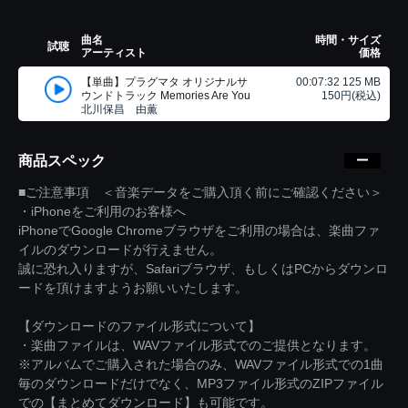
曲名
時間・サイズ
試聴
アーティスト
価格
【単曲】プラグマタ オリジナルサ
00:07:32 125 MB
ウンドトラック Memories Are You
150円(税込)
北川保昌 由薫
商品スペック
■ご注意事項 ＜音楽データをご購入頂く前にご確認ください＞
・iPhoneをご利用のお客様へ
iPhoneでGoogle Chromeブラウザをご利用の場合は、楽曲ファ
イルのダウンロードが行えません。
誠に恐れ入りますが、Safariブラウザ、もしくはPCからダウンロ
ードを頂けますようお願いいたします。
【ダウンロードのファイル形式について】
・楽曲ファイルは、WAVファイル形式でのご提供となります。
※アルバムでご購入された場合のみ、WAVファイル形式での1曲
毎のダウンロードだけでなく、MP3ファイル形式のZIPファイル
での【まとめてダウンロード】も可能です。