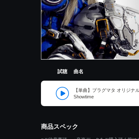
試聴
曲名
【単曲】プラグマタ オリジナ
Showtime
商品スペック