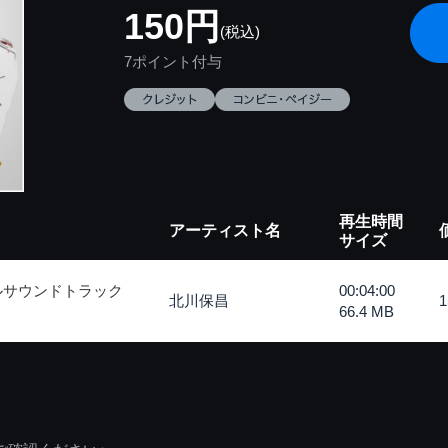
150円
(税込)
7ポイント付与
再生時間
アーティスト名
サイズ
ルサウンドトラック
00:04:00
北川保昌
66.4 MB