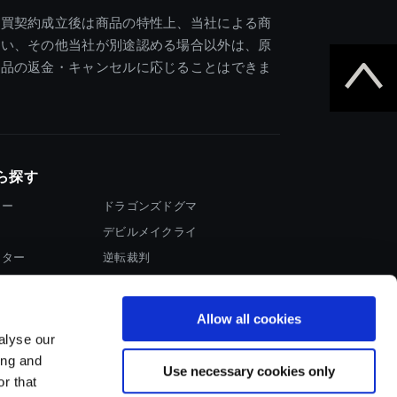
売買契約成立後は商品の特性上、当社による商
違い、その他当社が別途認める場合以外は、原
商品の返金・キャンセルに応じることはできま
ら探す
ター
ドラゴンズドグマ
デビルメイクライ
イター
逆転裁判
大神
Allow all cookies
alyse our
ing and
Use necessary cookies only
r that