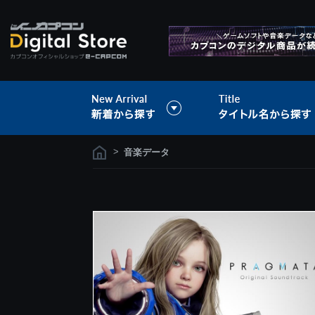
>
音楽データ