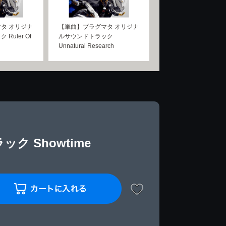
タ オリジナ
【単曲】プラグマタ オリジナ
Ruler Of
ルサウンドトラック
Unnatural Research
 Showtime