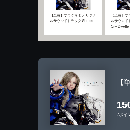
【単曲】プラグマタ オリジナ
【単曲】プ
ルサウンドトラック Shelter
ルサウンドトラ
City Dweller
【単
15
7ポイ