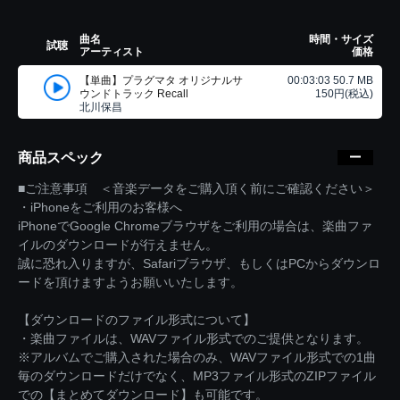
曲名
時間・サイズ
試聴
アーティスト
価格
【単曲】プラグマタ オリジナルサ
00:03:03 50.7 MB
ウンドトラック Recall
150円(税込)
北川保昌
商品スペック
■ご注意事項 ＜音楽データをご購入頂く前にご確認ください＞
・iPhoneをご利用のお客様へ
iPhoneでGoogle Chromeブラウザをご利用の場合は、楽曲ファ
イルのダウンロードが行えません。
誠に恐れ入りますが、Safariブラウザ、もしくはPCからダウンロ
ードを頂けますようお願いいたします。
【ダウンロードのファイル形式について】
・楽曲ファイルは、WAVファイル形式でのご提供となります。
※アルバムでご購入された場合のみ、WAVファイル形式での1曲
毎のダウンロードだけでなく、MP3ファイル形式のZIPファイル
での【まとめてダウンロード】も可能です。