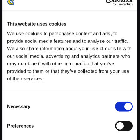
※ご購入いただいたファイルのダウンロードの際には、通信環境
が安定しているWifi環境でお試しください。
This website uses cookies
We use cookies to personalise content and ads, to
provide social media features and to analyse our traffic.
We also share information about your use of our site with
【単曲】プラグマタ オリジナル
our social media, advertising and analytics partners who
サウンドトラック Recall
may combine it with other information that you’ve
provided to them or that they’ve collected from your use
150円
(税込)
of their services.
7ポイント付与
Consent
Necessary
Selection
Preferences