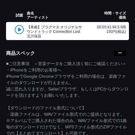
曲名
時間・サイズ
試聴
アーティスト
価格
【単曲】プラグマタ オリジナルサ
00:05:41 94.5 MB
ウンドトラック Connection Lost
150円(税込)
北川保昌
商品スペック
■ご注意事項 ＜音楽データをご購入頂く前にご確認ください＞
・iPhoneをご利用のお客様へ
iPhoneでGoogle Chromeブラウザをご利用の場合は、楽曲ファ
イルのダウンロードが行えません。
誠に恐れ入りますが、Safariブラウザ、もしくはPCからダウンロ
ードを頂けますようお願いいたします。
【ダウンロードのファイル形式について】
・楽曲ファイルは、WAVファイル形式でのご提供となります。
※アルバムでご購入された場合のみ、WAVファイル形式での1曲
毎のダウンロードだけでなく、MP3ファイル形式のZIPファイル
での【まとめてダウンロード】も可能です。