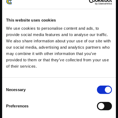
※ご購入いただいたファイルのダウンロードの際には、通信環境
が安定しているWifi環境でお試しください。
This website uses cookies
We use cookies to personalise content and ads, to
provide social media features and to analyse our traffic.
We also share information about your use of our site with
【単曲】プラグマタ オリジナル
our social media, advertising and analytics partners who
サウンドトラック Connection
may combine it with other information that you’ve
Lost
provided to them or that they’ve collected from your use
of their services.
150円
(税込)
7ポイント付与
Consent
Necessary
Selection
Preferences