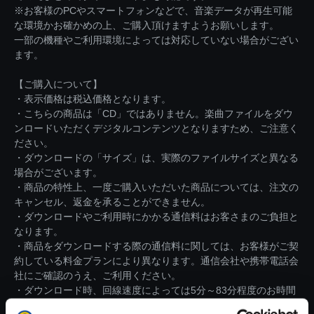
※お客様のPCやスマートフォンなどで、音楽データが再生可能
な環境かお確かめの上、ご購入頂けますようお願いします。
一部の機種やご利用環境によっては対応していない場合がござい
ます。
【ご購入について】
・表示価格は税込価格となります。
・こちらの商品は「CD」ではありません。楽曲ファイルをダウ
ンロードいただくデジタルコンテンツとなりますため、ご注意く
ださい。
・ダウンロードの「サイズ」は、実際のファイルサイズと異なる
場合がございます。
・商品の特性上、一度ご購入いただいた商品については、注文の
キャンセル、返金を承ることができません。
・ダウンロードやご利用時にかかる通信料はお客さまのご負担と
なります。
・商品をダウンロードする際の通信料に関しては、お客様がご契
約している料金プランにより異なります。通信会社や携帯電話会
社にご確認のうえ、ご利用ください。
・ダウンロード時、回線速度によっては5分～83分程度のお時間
がかかる場合がございます。