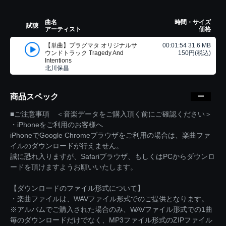
曲名
時間・サイズ
試聴
アーティスト
価格
【単曲】プラグマタ オリジナルサ
00:01:54 31.6 MB
ウンドトラック Tragedy And
150円(税込)
Intentions
北川保昌
商品スペック
■ご注意事項 ＜音楽データをご購入頂く前にご確認ください＞
・iPhoneをご利用のお客様へ
iPhoneでGoogle Chromeブラウザをご利用の場合は、楽曲ファ
イルのダウンロードが行えません。
誠に恐れ入りますが、Safariブラウザ、もしくはPCからダウンロ
ードを頂けますようお願いいたします。
【ダウンロードのファイル形式について】
・楽曲ファイルは、WAVファイル形式でのご提供となります。
※アルバムでご購入された場合のみ、WAVファイル形式での1曲
毎のダウンロードだけでなく、MP3ファイル形式のZIPファイル