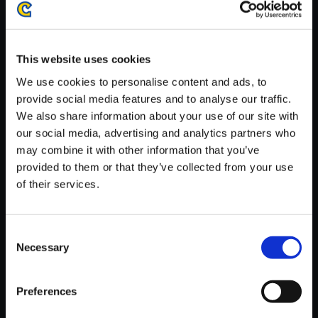
がかかる場合がございます。
※ご購入いただいたファイルのダウンロードの際には、通信環境
が安定しているWifi環境でお試しください。
This website uses cookies
We use cookies to personalise content and ads, to
provide social media features and to analyse our traffic.
We also share information about your use of our site with
our social media, advertising and analytics partners who
【単曲】プラグマタ オリジナル
may combine it with other information that you’ve
サウンドトラック Tragedy And
provided to them or that they’ve collected from your use
Intentions
of their services.
150円
(税込)
7ポイント付与
Consent
Necessary
Selection
Preferences