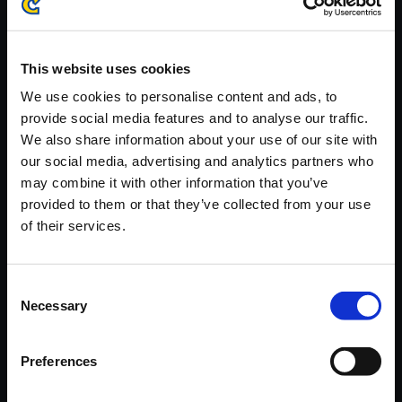
※ご購入いただいたファイルのダウンロードの際には、通信環境
が安定しているWifi環境でお試しください。
This website uses cookies
We use cookies to personalise content and ads, to
provide social media features and to analyse our traffic.
We also share information about your use of our site with
【単曲】プラグマタ オリジナル
our social media, advertising and analytics partners who
サウンドトラック Moon Runne
may combine it with other information that you’ve
r
provided to them or that they’ve collected from your use
of their services.
150円
(税込)
7ポイント付与
Consent
Necessary
Selection
Preferences