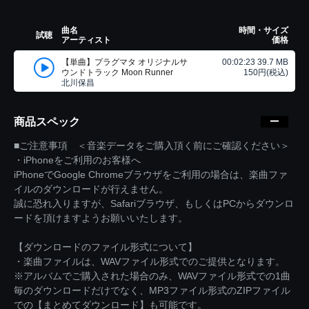
曲名
時間・サイズ
試聴
アーティスト
価格
【単曲】プラグマタ オリジナルサ
00:02:23 39.7 MB
ウンドトラック Moon Runner
150円(税込)
北川保昌
商品スペック
■ご注意事項 ＜音楽データをご購入頂く前にご確認ください＞
・iPhoneをご利用のお客様へ
iPhoneでGoogle Chromeブラウザをご利用の場合は、楽曲ファ
イルのダウンロードが行えません。
誠に恐れ入りますが、Safariブラウザ、もしくはPCからダウンロ
ードを頂けますようお願いいたします。
【ダウンロードのファイル形式について】
・楽曲ファイルは、WAVファイル形式でのご提供となります。
※アルバムでご購入された場合のみ、WAVファイル形式での1曲
毎のダウンロードだけでなく、MP3ファイル形式のZIPファイル
での【まとめてダウンロード】も可能です。