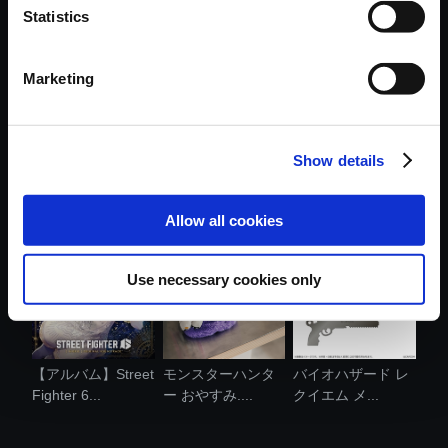
Statistics
おすすめ商品
Marketing
Show details
【PS5】鬼武者
カプコンフィギュ
amiibo グレース・
Way of the Swo...
アビルダー ...
アッシュク....
Allow all cookies
Use necessary cookies only
【アルバム】Street
モンスターハンタ
バイオハザード レ
Fighter 6...
ー おやすみ....
クイエム メ...