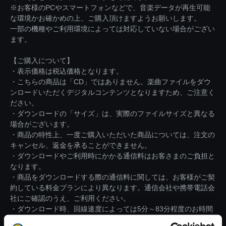
※お客様のPCやスマートフォンなどで、音楽データが再生可能
な環境かお確かめの上、ご購入頂けますようお願いします。
一部の機種やご利用環境によっては対応していない場合がござい
ます。
【ご購入について】
・表示価格は税込価格となります。
・こちらの商品は「CD」ではありません。楽曲ファイルをダウ
ンロードいただくデジタルコンテンツとなりますため、ご注意く
ださい。
・ダウンロードの「サイズ」は、実際のファイルサイズと異なる
場合がございます。
・商品の特性上、一度ご購入いただいた商品については、注文の
キャンセル、返金を承ることができません。
・ダウンロードやご利用時にかかる通信料はお客さまのご負担と
なります。
・商品をダウンロードする際の通信料に関しては、お客様がご契
約している料金プランにより異なります。通信会社や携帯電話会
社にご確認のうえ、ご利用ください。
・ダウンロード時、回線速度によっては5分～83分程度のお時間
がかかる場合がございます。