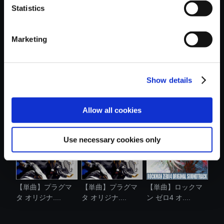
Statistics
おすすめ商品
Marketing
Show details
【アルバム】プラ
【単曲】プラグマ
【単曲】プラグマ
グマタ オリ....
タ オリジナ....
タ オリジナ....
Allow all cookies
Use necessary cookies only
【単曲】プラグマ
【単曲】プラグマ
【単曲】ロックマ
タ オリジナ....
タ オリジナ....
ン ゼロ4 オ....