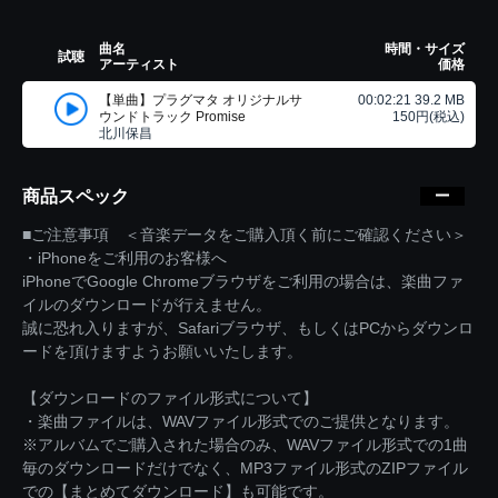
曲名
時間・サイズ
試聴
アーティスト
価格
【単曲】プラグマタ オリジナルサ
00:02:21 39.2 MB
ウンドトラック Promise
150円(税込)
北川保昌
商品スペック
■ご注意事項 ＜音楽データをご購入頂く前にご確認ください＞
・iPhoneをご利用のお客様へ
iPhoneでGoogle Chromeブラウザをご利用の場合は、楽曲ファ
イルのダウンロードが行えません。
誠に恐れ入りますが、Safariブラウザ、もしくはPCからダウンロ
ードを頂けますようお願いいたします。
【ダウンロードのファイル形式について】
・楽曲ファイルは、WAVファイル形式でのご提供となります。
※アルバムでご購入された場合のみ、WAVファイル形式での1曲
毎のダウンロードだけでなく、MP3ファイル形式のZIPファイル
での【まとめてダウンロード】も可能です。