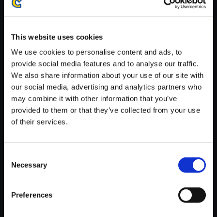
※ご購入いただいたファイルのダウンロードの際には、通信環境
が安定しているWifi環境でお試しください。
This website uses cookies
We use cookies to personalise content and ads, to
provide social media features and to analyse our traffic.
We also share information about your use of our site with
【単曲】プラグマタ オリジナル
our social media, advertising and analytics partners who
サウンドトラック Promise
may combine it with other information that you’ve
provided to them or that they’ve collected from your use
150円
(税込)
of their services.
7ポイント付与
Consent
Necessary
Selection
Preferences