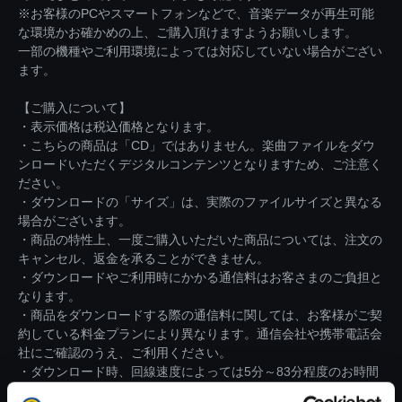
※お客様のPCやスマートフォンなどで、音楽データが再生可能
な環境かお確かめの上、ご購入頂けますようお願いします。
一部の機種やご利用環境によっては対応していない場合がござい
ます。
【ご購入について】
・表示価格は税込価格となります。
・こちらの商品は「CD」ではありません。楽曲ファイルをダウ
ンロードいただくデジタルコンテンツとなりますため、ご注意く
ださい。
・ダウンロードの「サイズ」は、実際のファイルサイズと異なる
場合がございます。
・商品の特性上、一度ご購入いただいた商品については、注文の
キャンセル、返金を承ることができません。
・ダウンロードやご利用時にかかる通信料はお客さまのご負担と
なります。
・商品をダウンロードする際の通信料に関しては、お客様がご契
約している料金プランにより異なります。通信会社や携帯電話会
社にご確認のうえ、ご利用ください。
・ダウンロード時、回線速度によっては5分～83分程度のお時間
がかかる場合がございます。