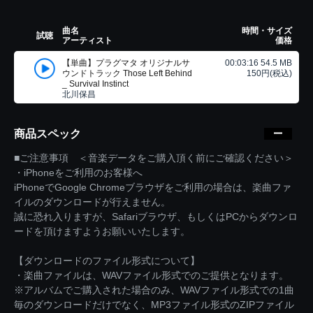
曲名
時間・サイズ
試聴
アーティスト
価格
【単曲】プラグマタ オリジナルサ
00:03:16 54.5 MB
ウンドトラック Those Left Behind
150円(税込)
_ Survival Instinct
北川保昌
商品スペック
■ご注意事項 ＜音楽データをご購入頂く前にご確認ください＞
・iPhoneをご利用のお客様へ
iPhoneでGoogle Chromeブラウザをご利用の場合は、楽曲ファ
イルのダウンロードが行えません。
誠に恐れ入りますが、Safariブラウザ、もしくはPCからダウンロ
ードを頂けますようお願いいたします。
【ダウンロードのファイル形式について】
・楽曲ファイルは、WAVファイル形式でのご提供となります。
※アルバムでご購入された場合のみ、WAVファイル形式での1曲
毎のダウンロードだけでなく、MP3ファイル形式のZIPファイル