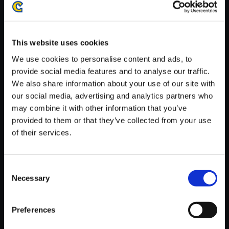
がかかる場合がございます。
※ご購入いただいたファイルのダウンロードの際には、通信環境
が安定しているWifi環境でお試しください。
This website uses cookies
We use cookies to personalise content and ads, to
provide social media features and to analyse our traffic.
We also share information about your use of our site with
our social media, advertising and analytics partners who
【単曲】プラグマタ オリジナル
may combine it with other information that you’ve
サウンドトラック Those Left B
provided to them or that they’ve collected from your use
ehind _ Survival Instinct
of their services.
150円
(税込)
7ポイント付与
Consent
Necessary
Selection
Preferences