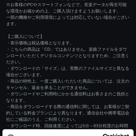
※お客様のPCやスマートフォンなどで、音楽データが再生可能
な環境かお確かめの上、ご購入頂けますようお願いします。
一部の機種やご利用環境によっては対応していない場合がござい
ます。
【ご購入について】
・表示価格は税込価格となります。
・こちらの商品は「CD」ではありません。楽曲ファイルをダウ
ンロードいただくデジタルコンテンツとなりますため、ご注意く
ださい。
・ダウンロードの「サイズ」は、実際のファイルサイズと異なる
場合がございます。
・商品の特性上、一度ご購入いただいた商品については、注文の
キャンセル、返金を承ることができません。
・ダウンロードやご利用時にかかる通信料はお客さまのご負担と
なります。
・商品をダウンロードする際の通信料に関しては、お客様がご契
約している料金プランにより異なります。通信会社や携帯電話会
社にご確認のうえ、ご利用ください。
・ダウンロード時、回線速度によっては5分～83分程度のお時間
がかかる場合がございます。