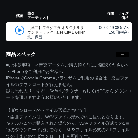
曲名
時間・サイズ
試聴
アーティスト
価格
【単曲】プラグマタ オリジナルサ
00:02:19 38.5 MB
ウンドトラック False City Dweller
150円(税込)
北川保昌
商品スペック
■ご注意事項 ＜音楽データをご購入頂く前にご確認ください＞
・iPhoneをご利用のお客様へ
iPhoneでGoogle Chromeブラウザをご利用の場合は、楽曲ファ
イルのダウンロードが行えません。
誠に恐れ入りますが、Safariブラウザ、もしくはPCからダウンロ
ードを頂けますようお願いいたします。
【ダウンロードのファイル形式について】
・楽曲ファイルは、WAVファイル形式でのご提供となります。
※アルバムでご購入された場合のみ、WAVファイル形式での1曲
毎のダウンロードだけでなく、MP3ファイル形式のZIPファイル
での【まとめてダウンロード】も可能です。