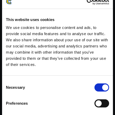
※ご購入いただいたファイルのダウンロードの際には、通信環境
が安定しているWifi環境でお試しください。
This website uses cookies
We use cookies to personalise content and ads, to
provide social media features and to analyse our traffic.
We also share information about your use of our site with
【単曲】プラグマタ オリジナル
our social media, advertising and analytics partners who
サウンドトラック False City D
may combine it with other information that you’ve
weller
provided to them or that they’ve collected from your use
of their services.
150円
(税込)
7ポイント付与
Consent
Necessary
Selection
Preferences